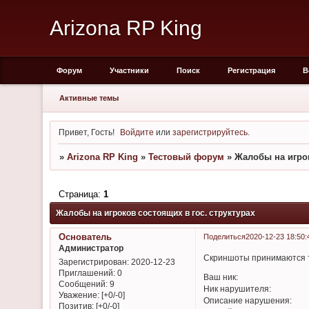
Arizona RP King
Форум
Участники
Поиск
Регистрация
В
Активные темы
Привет, Гость!
Войдите
или
зарегистрируйтесь
.
»
Arizona RP King
»
Тестовый форум
»
Жалобы на игрок
Страница:
1
Жалобы на игроков состоящих в гос. структурах
Основатель
Поделиться
2020-12-23 18:50:
Администратор
Скриншоты принимаются т
Зарегистрирован
: 2020-12-23
Приглашений:
0
Ваш ник:
Сообщений:
9
Ник нарушителя:
Уважение:
[+0/-0]
Описание нарушения:
Позитив:
[+0/-0]