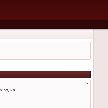
1
ие родных)