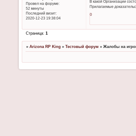
В какой Организации сост
Провел на форуме:
Прилагаемые доказательс
52 минуты
Последний визит:
0
2020-12-23 19:38:04
Страница:
1
»
Arizona RP King
»
Тестовый форум
»
Жалобы на игрок