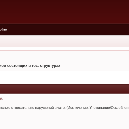
ойти
ов состоящих в гос. структурах
45
олько относительно нарушений в чате. (Исключение: Упоминание/Оскорблен